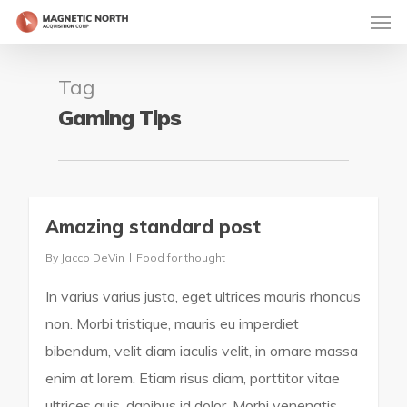
Tag
Gaming Tips
Amazing standard post
2724
By
Jacco DeVin
Food for thought
In varius varius justo, eget ultrices mauris rhoncus
non. Morbi tristique, mauris eu imperdiet
bibendum, velit diam iaculis velit, in ornare massa
enim at lorem. Etiam risus diam, porttitor vitae
ultrices quis, dapibus id dolor. Morbi venenatis