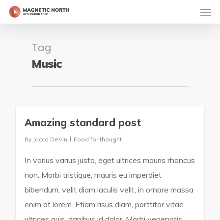
Tag
Music
Amazing standard post
2724
By
Jacco DeVin
Food for thought
In varius varius justo, eget ultrices mauris rhoncus
non. Morbi tristique, mauris eu imperdiet
bibendum, velit diam iaculis velit, in ornare massa
enim at lorem. Etiam risus diam, porttitor vitae
ultrices quis, dapibus id dolor. Morbi venenatis